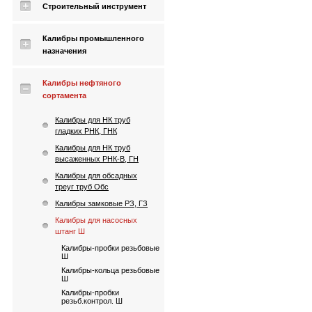
Строительный инструмент
Калибры промышленного
назначения
Калибры нефтяного
сортамента
Калибры для НК труб
гладких РНК, ГНК
Калибры для НК труб
высаженных РНК-В, ГН
Калибры для обсадных
треуг труб Обс
Калибры замковые РЗ, ГЗ
Калибры для насосных
штанг Ш
Калибры-пробки резьбовые
Ш
Калибры-кольца резьбовые
Ш
Калибры-пробки
резьб.контрол. Ш