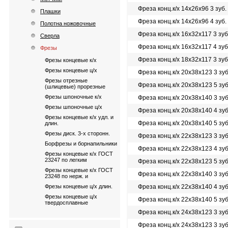
Фреза конц.к/х 14х26х96 3 зуб
Плашки
Фреза конц.к/х 14х26х96 4 зуб
Полотна ножовочные
Фреза конц.к/х 16х32х117 3 зу
Сверла
Фреза конц.к/х 16х32х117 4 зу
Фрезы
Фреза конц.к/х 18х32х117 3 зу
Фрезы концевые к/х
Фрезы концевые ц/х
Фреза конц.к/х 20х38х123 3 зу
Фрезы отрезные
Фреза конц.к/х 20х38х123 5 зу
(шлицевые) прорезные
Фрезы шпоночные к/х
Фреза конц.к/х 20х38х140 3 зу
Фрезы шпоночные ц/х
Фреза конц.к/х 20х38х140 4 зу
Фрезы концевые к/х удл. и
Фреза конц.к/х 20х38х140 5 зу
длин.
Фрезы диск. 3-х сторонн.
Фреза конц.к/х 22х38х123 3 зу
Борфрезы и борнапильники
Фреза конц.к/х 22х38х123 4 зу
Фрезы концевые к/х ГОСТ
23247 по легким
Фреза конц.к/х 22х38х123 5 зу
Фрезы концевые к/х ГОСТ
Фреза конц.к/х 22х38х140 3 зу
23248 по нерж. и
Фрезы концевые ц/х длин.
Фреза конц.к/х 22х38х140 4 зу
Фрезы концевые ц/х
Фреза конц.к/х 22х38х140 5 зу
твердосплавные
Фреза конц.к/х 24х38х123 3 зу
Фреза конц.к/х 24х38х123 3 зу