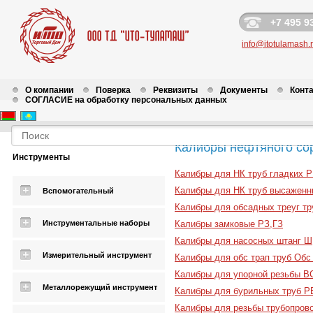
+7 495 9
info@itotulamash.
О компании
Поверка
Реквизиты
Документы
Конт
СОГЛАСИЕ на обработку персональных данных
Калибры нефтяного со
Инструменты
Калибры для НК труб гладких 
Калибры для НК труб высаженн
Вспомогательный
Калибры для обсадных треуг тр
Инструментальные наборы
Калибры замковые РЗ,ГЗ
Калибры для насосных штанг Ш
Измерительный инструмент
Калибры для обс трап труб Обс 
Калибры для упорной резьбы 
Металлорежущий инструмент
Калибры для бурильных труб Р
Калибры для резьбы трубопров