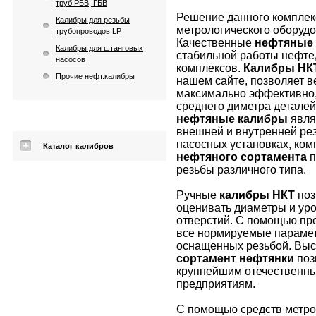
труб РБВ, ГБВ
Решение данного комплекс
Калибры для резьбы
метрологического оборудо
трубопроводов LP
Качественные
нефтяные
Калибры для штанговых
стабильной работы нефт
насосов
комплексов.
Калибры НКТ
Прочие нефт.калибры
нашем сайте, позволяет в
максимально эффективно, 
среднего диметра детале
нефтяные калибры
явля
внешней и внутренней ре
насосных установках, ком
Каталог калибров
нефтяного сортамента
п
резьбы различного типа.
Ручные
калибры НКТ
поз
оценивать диаметры и ур
отверстий. С помощью пр
все нормируемые параметр
оснащенных резьбой. Выс
сортамент нефтянки
поз
крупнейшим отечествен
предприятиям.
С помощью средств метро