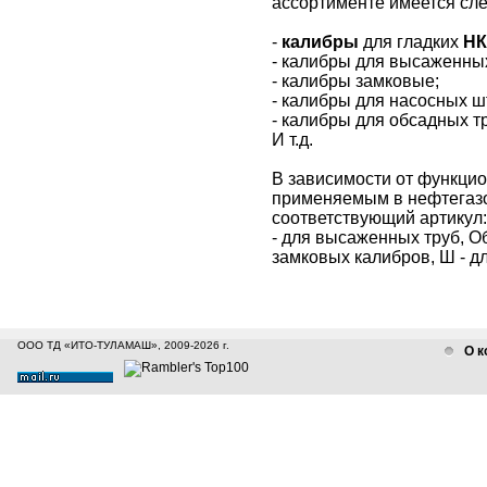
ассортименте имеется сл
-
калибры
для гладких
НК
- калибры для высаженн
- калибры замковые;
- калибры для насосных ш
- калибры для обсадных тр
И т.д.
В зависимости от функци
применяемым в нефтегазо
соответствующий артикул: 
- для высаженных труб, Об
замковых калибров, Ш - д
ООО ТД «ИТО-ТУЛАМАШ», 2009-2026 г.
О к