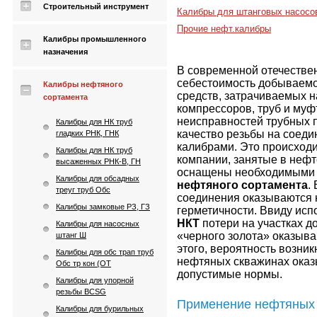
Строительный инструмент
Калибры для штанговых насосо
Прочие нефт.калибры
Калибры промышленного
назначения
В современной отечеств
себестоимость добываемог
Калибры нефтяного
средств, затрачиваемых н
сортамента
компрессоров, труб и муф
неисправностей трубных 
Калибры для НК труб
качество резьбы на соед
гладких РНК, ГНК
калибрами. Это происходит
Калибры для НК труб
компании, занятые в не
высаженных РНК-В, ГН
оснащены необходимыми 
Калибры для обсадных
нефтяного сортамента
.
треуг труб Обс
соединения оказываются 
Калибры замковые РЗ, ГЗ
герметичности. Ввиду ис
НКТ
потери на участках д
Калибры для насосных
«черного золота» оказыв
штанг Ш
этого, вероятность возни
Калибры для обс трап труб
нефтяных скважинах ока
Обс тр кон (ОТ
допустимые нормы.
Калибры для упорной
резьбы BCSG
Применение нефтяных
Калибры для бурильных