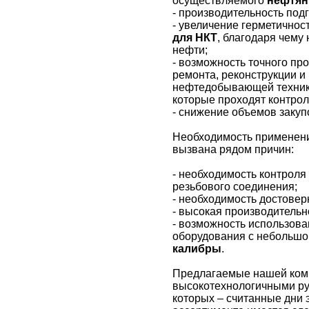
осуществляемого
нефтян
- производительность под
- увеличение герметичнос
для НКТ
, благодаря чему
нефти;
- возможность точного пр
ремонта, реконструкции и
нефтедобывающей техник
которые проходят контро
- снижение объемов закуп
Необходимость применени
вызвана рядом причин:
- необходимость контроля
резьбового соединения;
- необходимость достове
- высокая производительн
- возможность использова
оборудования с небольшо
калибры
.
Предлагаемые нашей ко
высокотехнологичными ру
которых – считанные дни 