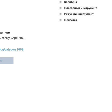
Калибры
Слесарный инструмент
Режущий инструмент
Оснастка
млением
систему «Аршин».
talog/category1669
ие