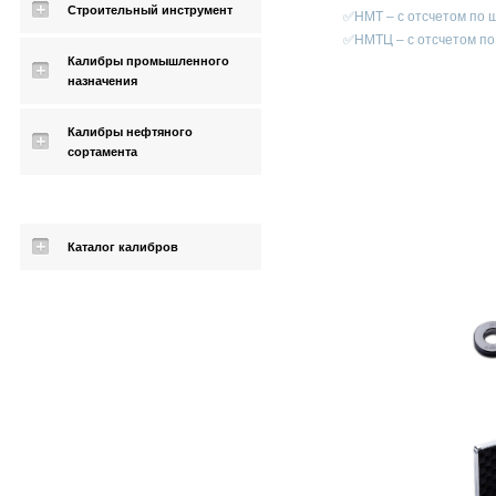
Строительный инструмент
✅НМТ – с отсчетом по 
✅НМТЦ – с отсчетом по
Калибры промышленного
назначения
Калибры нефтяного
сортамента
Каталог калибров