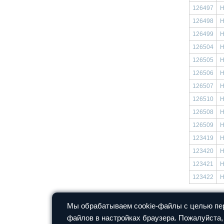
126497
Н
126498
Н
126499
Н
126504
Н
126505
Н
126506
Н
126507
Н
126510
Н
126508
Н
126509
Н
123419
Н
123420
Н
123421
Н
123422
Н
Все новости
Мы обрабатываем cookie-файлы с целью пер
файлов в настройках браузера. Пожалуйста,