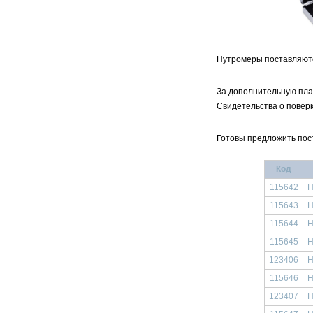
Нутромеры поставляютс
За дополнительную пла
Свидетельства о повер
Готовы предложить пос
Код
115642
Н
115643
Н
115644
Н
115645
Н
123406
Н
115646
Н
123407
Н