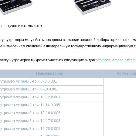
я штучно и в комплекте.
ту нутромеры могут быть поверены в аккредитованной лаборатории с офор
ке и внесением сведений в Федеральную государственную информационную 
тавку нутромеров микрометрических следующих видов:
http://itotulamash.ru/ca
Наименование
Примечан
утромер микром.3-точ. 6- 8 0.001
утромер микром.3-точ. 8-10 0.001
утромер микром.3-точ. 10-12 0.001
утромер микром.3-точ. 11-14 0.005
утромер микром.3-точ. 12-16 0.005
утромер микром.3-точ. 14-17 0.005
утромер микром.3-точ. 16-20 0.005