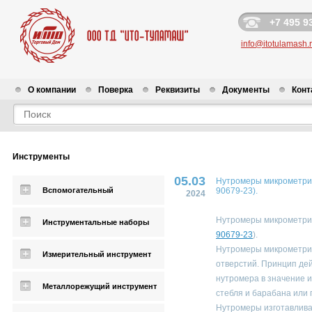
+7 495 9
info@itotulamash.
О компании
Поверка
Реквизиты
Документы
Конт
Новости
Инструменты
05.03
Нутромеры микрометрич
Вспомогательный
90679-23).
2024
Нутромеры микрометри
Инструментальные наборы
90679-23
).
Нутромеры микрометрич
Измерительный инструмент
отверстий. Принцип де
нутромера в значение 
Металлорежущий инструмент
стебля и барабана или 
Нутромеры изготавлив