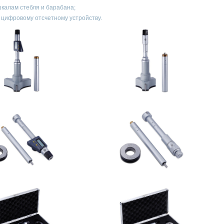
шкалам стебля и барабана;
 цифровому отсчетному устройству.