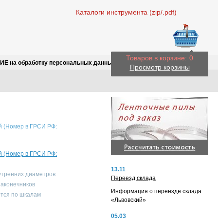
Каталоги инструмента (zip/.pdf)
Товаров в корзине:
0
Е на обработку персональных данных
Просмотр корзины
й (Номер в ГРСИ РФ:
й (Номер в ГРСИ РФ:
13.11
утренних диаметров
Переезд склада
наконечников
Информация о переезде склада
ется по шкалам
«Львовский»
05.03