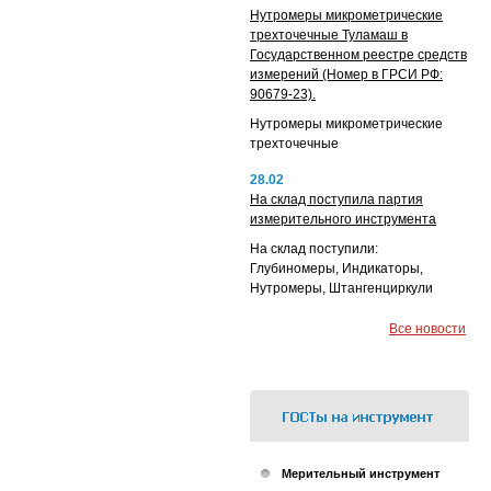
Нутромеры микрометрические
трехточечные Туламаш в
Государственном реестре средств
измерений (Номер в ГРСИ РФ:
90679-23).
Нутромеры микрометрические
трехточечные
28.02
На склад поступила партия
измерительного инструмента
На склад поступили:
Глубиномеры, Индикаторы,
Нутромеры, Штангенциркули
Все новости
Мерительный инструмент