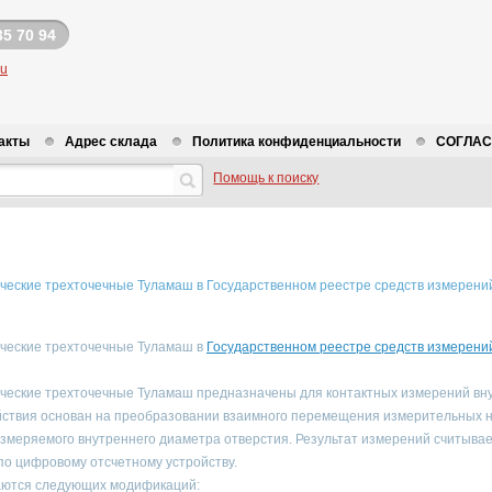
35 70 94
ru
акты
Адрес склада
Политика конфиденциальности
СОГЛАСИ
Помощь к поиску
еские трехточечные Туламаш в Государственном реестре средств измерени
ческие трехточечные Туламаш в
Государственном реестре средств измерени
еские трехточечные Туламаш предназначены для контактных измерений вн
йствия основан на преобразовании взаимного перемещения измерительных 
измеряемого внутреннего диаметра отверстия. Результат измерений считыва
по цифровому отсчетному устройству.
аются следующих модификаций: