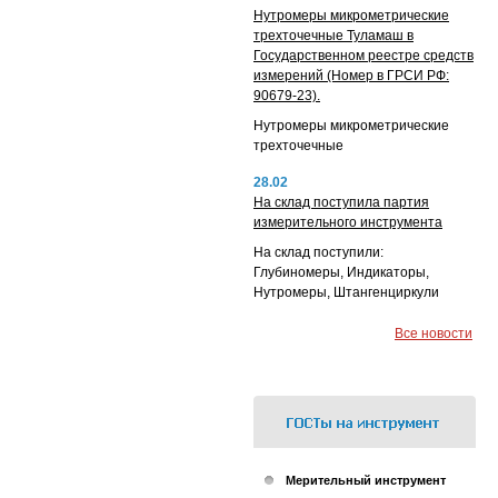
Нутромеры микрометрические
трехточечные Туламаш в
Государственном реестре средств
измерений (Номер в ГРСИ РФ:
90679-23).
Нутромеры микрометрические
трехточечные
28.02
На склад поступила партия
измерительного инструмента
На склад поступили:
Глубиномеры, Индикаторы,
Нутромеры, Штангенциркули
Все новости
Мерительный инструмент