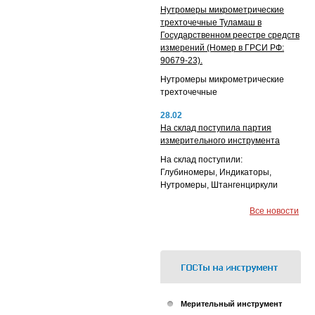
Нутромеры микрометрические
трехточечные Туламаш в
Государственном реестре средств
измерений (Номер в ГРСИ РФ:
90679-23).
Нутромеры микрометрические
трехточечные
28.02
На склад поступила партия
измерительного инструмента
На склад поступили:
Глубиномеры, Индикаторы,
Нутромеры, Штангенциркули
Все новости
Мерительный инструмент