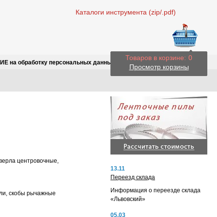
Каталоги инструмента (zip/.pdf)
Товаров в корзине:
0
Е на обработку персональных данных
Просмотр корзины
сверла центровочные,
13.11
Переезд склада
Информация о переезде склада
ули, скобы рычажные
«Львовский»
05.03