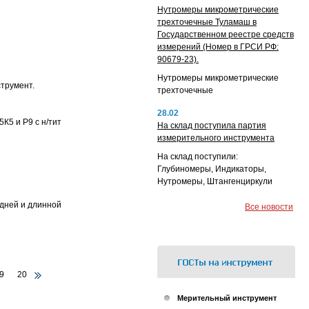
Нутромеры микрометрические
трехточечные Туламаш в
Государственном реестре средств
измерений (Номер в ГРСИ РФ:
90679-23).
Нутромеры микрометрические
струмент.
трехточечные
28.02
К5 и Р9 с н/тит
На склад поступила партия
измерительного инструмента
На склад поступили:
Глубиномеры, Индикаторы,
Нутромеры, Штангенциркули
дней и длинной
Все новости
9
20
Мерительный инструмент