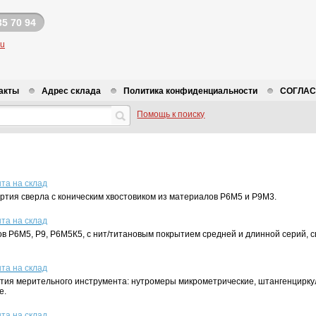
35 70 94
ru
акты
Адрес склада
Политика конфиденциальности
СОГЛАСИ
Помощь к поиску
та на склад
ртия сверла с коническим хвостовиком из материалов Р6М5 и Р9М3.
та на склад
ов Р6М5, Р9, Р6М5К5, с нит/титановым покрытием средней и длинной серий, 
та на склад
ртия мерительного инструмента: нутромеры микрометрические, штангенцирк
е.
та на склад