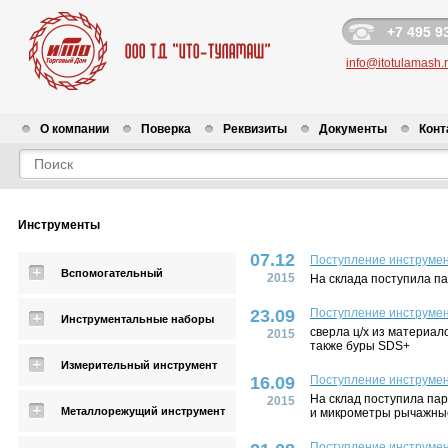
+7 495 9
info@itotulamash.
О компании
Поверка
Реквизиты
Документы
Конт
Новости
Инструменты
07.12
Поступление инструмен
Вспомогательный
2015
На склада поступила па
23.09
Поступление инструмен
Инструментальные наборы
сверла ц/х из материал
2015
также буры SDS+
Измерительный инструмент
16.09
Поступление инструмен
На склад поступила па
2015
Металлорежущий инструмент
и микрометры рычажны
Поступление инструмен