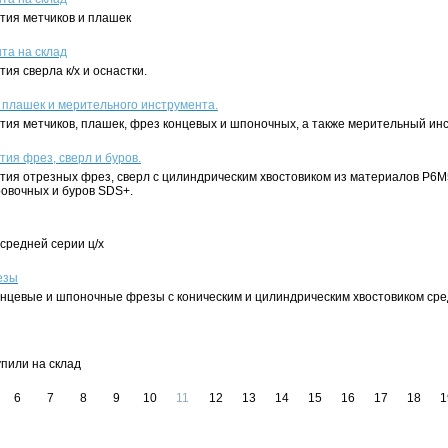
тия метчиков и плашек
та на склад
ия сверла к/х и оснастки.
 плашек и мерительного инструмента.
тия метчиков, плашек, фрез концевых и шпоночных, а также мерительный ин
тия фрез, сверл и буров.
тия отрезных фрез, сверл с цилиндрическим хвостовиком из материалов Р6М5
ровочных и буров SDS+.
средней серии ц/х
езы
онцевые и шпоночные фрезы с коническим и цилиндрическим хвостовиком сре
пили на склад
6
7
8
9
10
11
12
13
14
15
16
17
18
1